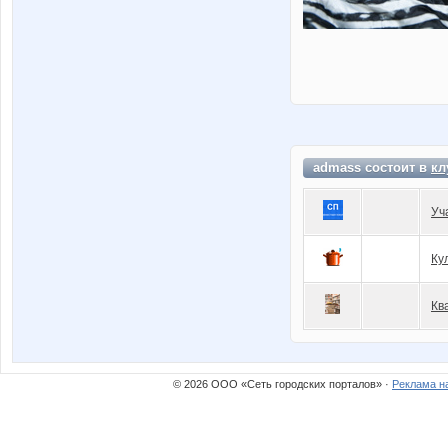
admass состоит в
кл
Уч
Ку
Кв
© 2026 ООО «Сеть городских порталов» ·
Реклама н