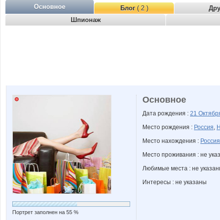
Основное
Блог
( 2 )
Др
Шпионаж
Основное
Дата рождения :
21 Октяб
Место рождения :
Россия
,
Н
Место нахождения :
Россия
Место проживания : не ука
Любимые места : не указа
Интересы : не указаны
Портрет заполнен на 55 %