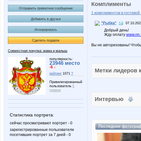
Комплименты
Отправить приватное сообщение
1 комплиментов в гостевой 
Добавить в друзья
*Рыбка*
07.10.202
Игнорировать
Добрый день!
Жду оплату
www.nn.r
Сделать подарок
Вы не авторизованы! Чтоб
Совместная покупка: мама и малыш
популярность:
23946 место
-6 ↓
Метки лидеров
рейтинг
1071
?
Привилегированный
пользователь
5
уровня
Интервью
Статистика портрета:
сейчас просматривают портрет - 0
Последние
фотогра
зарегистрированные пользователи
посетившие портрет за 7 дней - 0